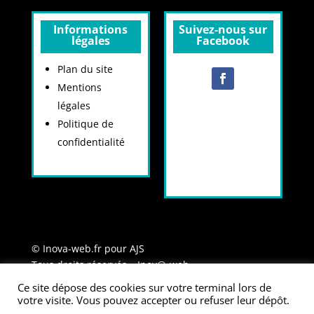
Informations
Suivez-nous sur
légales
Facebook
Plan du site
Mentions
légales
Politique de
confidentialité
© Inova-web.fr pour AJS
Tous droits réservés –
Inov@-web
Les photos présentes sur le site (à l’exception de
Ce site dépose des cookies sur votre terminal lors de
celles du slider de la page d’accueil) sont la propriété
votre visite. Vous pouvez accepter ou refuser leur dépôt.
d’AJS Sundgau. Leur réutilisation est strictement