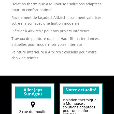
Isolation thermique à Mulhouse : solutions adaptées
pour un confort optimal
Ravalement de façade à Altkirch : comment valoriser
votre maison avec une finition moderne
Plâtrier à Altkirch : pour vos projets intérieurs
Travaux de peinture dans le Haut-Rhin : tendances
actuelles pour moderniser votre intérieur
Peinture intérieure à Altkirch : conseils pour votre
choix de teintes
Aller Jeps
Notre actualité
Sundgau
Isolation thermique
à Mulhouse :
solutions adaptées
pour un confort
2 rue du moulin